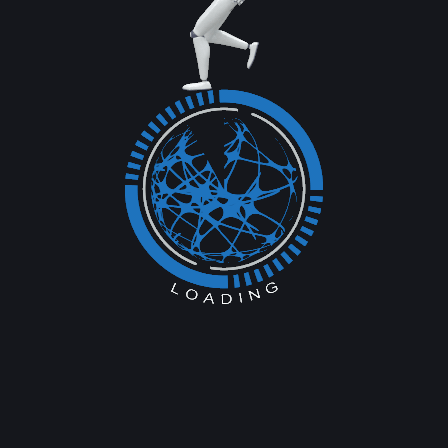
SI Global
h talent